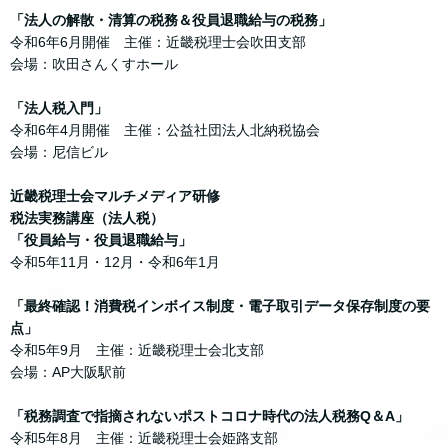
「法人の解散・清算の税務＆役員退職給与の税務」
令和6年6月開催 主催：近畿税理士会吹田支部
会場：吹田さんくすホール
「法人税入門」
令和6年4月開催 主催：公益社団法人北納税協会
会場：尼信ビル
近畿税理士会マルチメディア研修
税法実務講座（法人税）
「役員給与・役員退職給与」
令和5年11月・12月・令和6年1月
「最終確認！消費税インボイス制度・電子取引データ保存制度の要
点」
令和5年9月 主催：近畿税理士会北支部
会場：AP大阪駅前
「税務調査で指摘されないポストコロナ時代の法人税務Q＆A」
令和5年8月 主催：近畿税理士会姫路支部