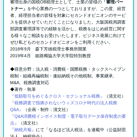
審理出身の国税OB税理士として、士業の皆様の
「審理パー
トナー」
を中心業務の一つとしておりますが、この度、経営
者、経理担当者の皆様を対象にセカンドオピニオンのサービ
スを提供させていただくことになりました。大阪国税局調査
部調査審理課等での経験を活かし、税務をはじめ経営に関す
る様々なご相談をお受けいたします。ビジネス発展に向けて
ぜひ私どものセカンドオピニオンをご利用ください。
2018年9月 森下芳雄税理士事務所開業
2019年4月 姫路獨協大学大学院特別教授
◆得意分野：法人税・消費税・国際税務・タックスヘイブン
税制・組織再編税制・連結納税その他税制。事業継承、
M&A、税務調査対応
◆著作・執筆
『低額取引をめぐるクロス・セクショナル税務』
（清文社）
『税務調査で指摘されないウィズコロナ時代の法人税務
Q&A』
（企画・制作：清文社）
『Q&A消費税インボイス制度・電子取引データ保存制度の要
点』
（清文社）
『納税月報』
にて「
なるほど法人税法」を連載中（公益財団
法人 納税協会）