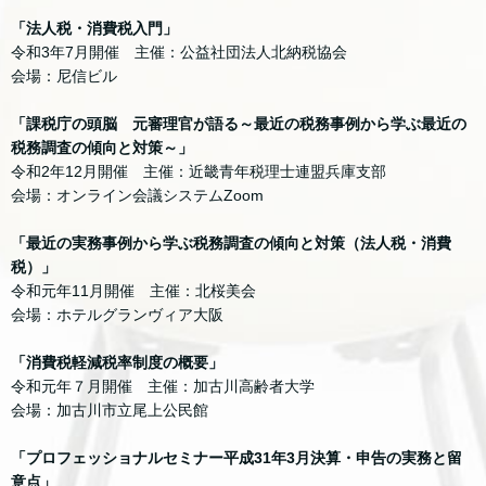
「法人税・消費税入門」
令和3年7月開催 主催：公益社団法人北納税協会
会場：尼信ビル
「課税庁の頭脳 元審理官が語る～最近の税務事例から学ぶ最近の
税務調査の傾向と対策～」
令和2年12月開催 主催：近畿青年税理士連盟兵庫支部
会場：オンライン会議システムZoom
「最近の実務事例から学ぶ税務調査の傾向と対策（法人税・消費
税）」
令和元年11月開催 主催：北桜美会
会場：ホテルグランヴィア大阪
「消費税軽減税率制度の概要」
令和元年７月開催 主催：加古川高齢者大学
会場：加古川市立尾上公民館
「プロフェッショナルセミナー平成31年3月決算・申告の実務と留
意点」