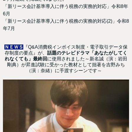
「新リース会計基準導入に伴う税務の実務的対応」令和8年
6月
「新リース会計基準導入に伴う税務の実務的対応(2)」令和8
年7月
ＮＥＷＳ
『Q&A消費税インボイス制度・電子取引データ保
存制度の要点』が、
話題のテレビドラマ「あなたがしてく
れなくても」最終回
に使用されました～新名誠（演：岩田
剛典）が昇進試験に受かった教材として拙著を吉野みち
（演：奈緒）に手渡すシーンです～